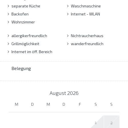
separate Küche
Waschmaschine
Backofen
Internet - WLAN
Wohnzimmer
allergikerfreundlich
Nichtraucherhaus
Grillmöglichkeit
wanderfreundlich
Internet im öff. Bereich
Belegung
August
2026
M
D
M
D
F
S
S
1
2