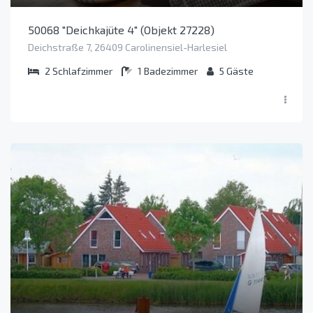
50068 "Deichkajüte 4" (Objekt 27228)
Deichstraße 7, 26409 Carolinensiel-Harlesiel
2
Schlafzimmer
1
Badezimmer
5
Gäste