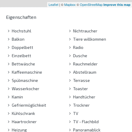
Leaflet
| ©
Mapbox
©
OpenStreetMap
Improve this map
Eigenschaften
Hochstuhl
Nichtraucher
Balkon
Tiere willkommen
Doppelbett
Radio
Einzelbett
Dusche
Bettwäsche
Rauchmelder
Kaffeemaschine
Abstellraum
Spülmaschine
Terrasse
Wasserkocher
Toaster
Kamin
Handtücher
Gefriermöglichkeit
Trockner
Kühlschrank
TV
Haartrockner
TV - Flachbild
Heizung
Panoramablick