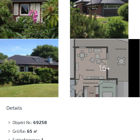
16+
Details
Objekt Nr.:
69258
Größe:
65
㎡
Schlafzimmer:
1