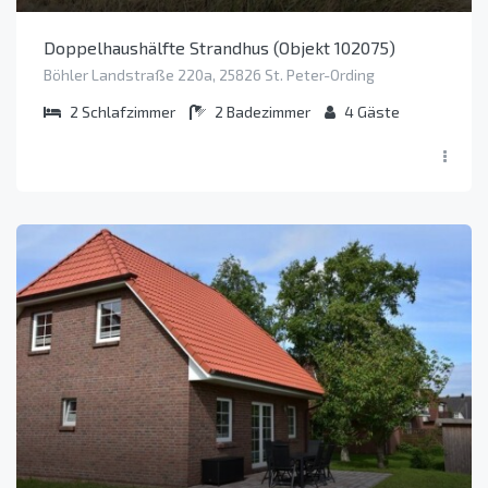
Doppelhaushälfte Strandhus (Objekt 102075)
Böhler Landstraße 220a, 25826 St. Peter-Ording
2
Schlafzimmer
2
Badezimmer
4
Gäste