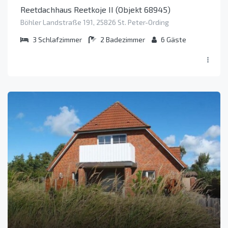
Reetdachhaus Reetkoje II (Objekt 68945)
Böhler Landstraße 191, 25826 St. Peter-Ording
3
Schlafzimmer
2
Badezimmer
6
Gäste