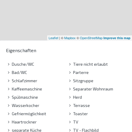
Leaflet
| ©
Mapbox
©
OpenStreetMap
Improve this map
Eigenschaften
Dusche/WC
Tiere nicht erlaubt
Bad/WC
Parterre
Schlafzimmer
Sitzgruppe
Kaffeemaschine
Separater Wohnraum
Spülmaschine
Herd
Wasserkocher
Terrasse
Gefriermöglichkeit
Toaster
Haartrockner
TV
separate Küche
TV - Flachbild