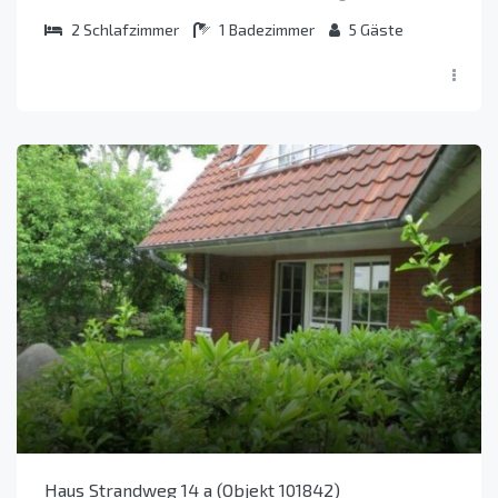
2
Schlafzimmer
1
Badezimmer
5
Gäste
Haus Strandweg 14 a (Objekt 101842)