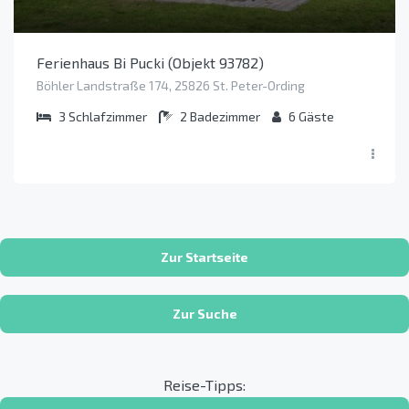
Ferienhaus Bi Pucki (Objekt 93782)
Böhler Landstraße 174, 25826 St. Peter-Ording
3
Schlafzimmer
2
Badezimmer
6
Gäste
Zur Startseite
Zur Suche
Reise-Tipps: