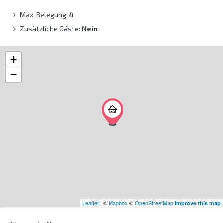
Max. Belegung:
4
Zusätzliche Gäste:
Nein
+
−
Leaflet
| ©
Mapbox
©
OpenStreetMap
Improve this map