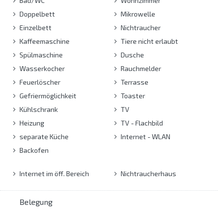
Bad/WC
Wohnzimmer
Doppelbett
Mikrowelle
Einzelbett
Nichtraucher
Kaffeemaschine
Tiere nicht erlaubt
Spülmaschine
Dusche
Wasserkocher
Rauchmelder
Feuerlöscher
Terrasse
Gefriermöglichkeit
Toaster
Kühlschrank
TV
Heizung
TV - Flachbild
separate Küche
Internet - WLAN
Backofen
Internet im öff. Bereich
Nichtraucherhaus
Belegung