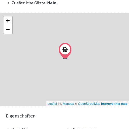
Zusätzliche Gäste:
Nein
+
−
Leaflet
| ©
Mapbox
©
OpenStreetMap
Improve this map
Eigenschaften