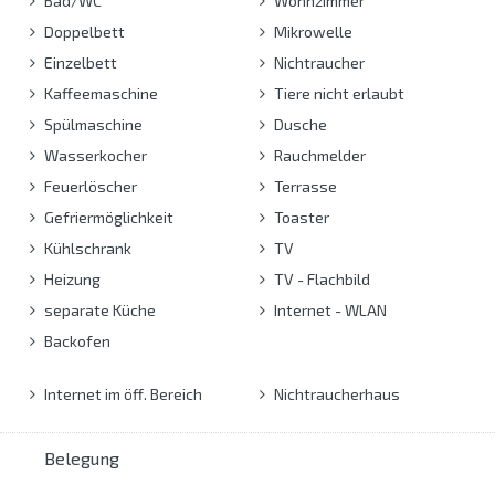
Bad/WC
Wohnzimmer
Doppelbett
Mikrowelle
Einzelbett
Nichtraucher
Kaffeemaschine
Tiere nicht erlaubt
Spülmaschine
Dusche
Wasserkocher
Rauchmelder
Feuerlöscher
Terrasse
Gefriermöglichkeit
Toaster
Kühlschrank
TV
Heizung
TV - Flachbild
separate Küche
Internet - WLAN
Backofen
Internet im öff. Bereich
Nichtraucherhaus
Belegung