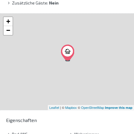
Zusätzliche Gäste:
Nein
+
−
Leaflet
| ©
Mapbox
©
OpenStreetMap
Improve this map
Eigenschaften