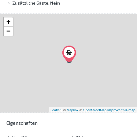
Zusätzliche Gäste:
Nein
+
−
Leaflet
| ©
Mapbox
©
OpenStreetMap
Improve this map
Eigenschaften