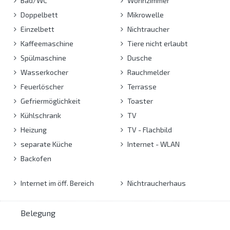
Bad/WC
Wohnzimmer
Doppelbett
Mikrowelle
Einzelbett
Nichtraucher
Kaffeemaschine
Tiere nicht erlaubt
Spülmaschine
Dusche
Wasserkocher
Rauchmelder
Feuerlöscher
Terrasse
Gefriermöglichkeit
Toaster
Kühlschrank
TV
Heizung
TV - Flachbild
separate Küche
Internet - WLAN
Backofen
Internet im öff. Bereich
Nichtraucherhaus
Belegung