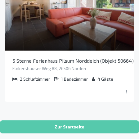
5 Sterne Ferienhaus Pilsum Norddeich (Objekt 50664)
Flökershauser Weg 88, 26506 Norden
2
Schlafzimmer
1
Badezimmer
4
Gäste
Zur Startseite