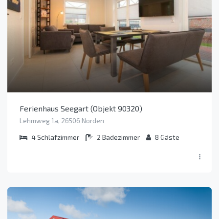
Ferienhaus Seegart (Objekt 90320)
Lehmweg 1a, 26506 Norden
4
Schlafzimmer
2
Badezimmer
8
Gäste