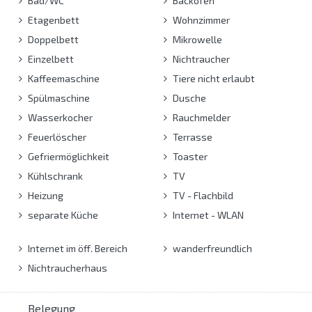
Bad/WC
Backofen
Etagenbett
Wohnzimmer
Doppelbett
Mikrowelle
Einzelbett
Nichtraucher
Kaffeemaschine
Tiere nicht erlaubt
Spülmaschine
Dusche
Wasserkocher
Rauchmelder
Feuerlöscher
Terrasse
Gefriermöglichkeit
Toaster
Kühlschrank
TV
Heizung
TV - Flachbild
separate Küche
Internet - WLAN
Internet im öff. Bereich
wanderfreundlich
Nichtraucherhaus
Belegung