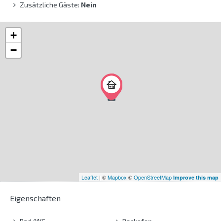
Zusätzliche Gäste:
Nein
+
−
Leaflet
| ©
Mapbox
©
OpenStreetMap
Improve this map
Eigenschaften