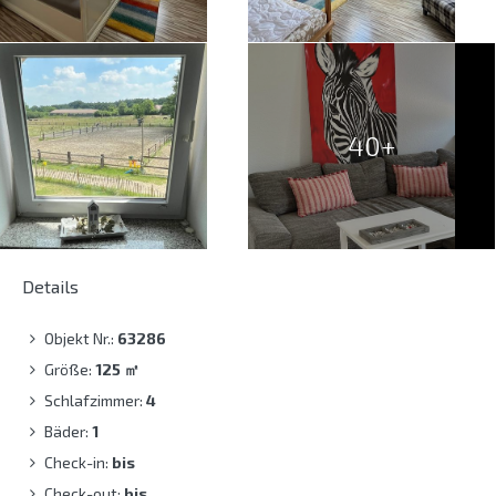
40+
Details
Objekt Nr.:
63286
Größe:
125
㎡
Schlafzimmer:
4
Bäder:
1
Check-in:
bis
Check-out:
bis