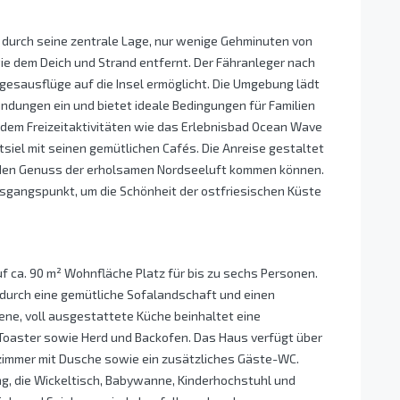
 durch seine zentrale Lage, nur wenige Gehminuten von
ie dem Deich und Strand entfernt. Der Fähranleger nach
agesausflüge auf die Insel ermöglicht. Die Umgebung lädt
ungen ein und bietet ideale Bedingungen für Familien
zudem Freizeitaktivitäten wie das Erlebnisbad Ocean Wave
tsiel mit seinen gemütlichen Cafés. Die Anreise gestaltet
in den Genuss der erholsamen Nordseeluft kommen können.
usgangspunkt, um die Schönheit der ostfriesischen Küste
f ca. 90 m² Wohnfläche Platz für bis zu sechs Personen.
durch eine gemütliche Sofalandschaft und einen
ene, voll ausgestattete Küche beinhaltet eine
Toaster sowie Herd und Backofen. Das Haus verfügt über
zimmer mit Dusche sowie ein zusätzliches Gäste-WC.
ng, die Wickeltisch, Babywanne, Kinderhochstuhl und