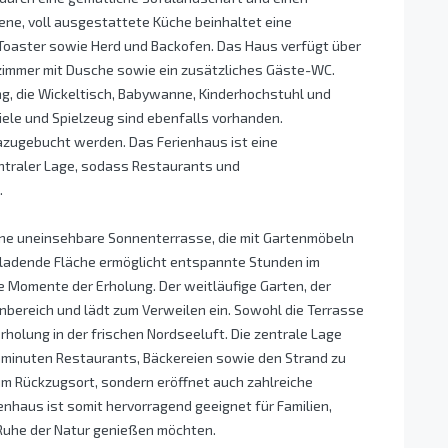
ene, voll ausgestattete Küche beinhaltet eine
Toaster sowie Herd und Backofen. Das Haus verfügt über
zimmer mit Dusche sowie ein zusätzliches Gäste-WC.
ng, die Wickeltisch, Babywanne, Kinderhochstuhl und
ele und Spielzeug sind ebenfalls vorhanden.
zugebucht werden. Das Ferienhaus ist eine
entraler Lage, sodass Restaurants und
.
ine uneinsehbare Sonnenterrasse, die mit Gartenmöbeln
inladende Fläche ermöglicht entspannte Stunden im
ige Momente der Erholung. Der weitläufige Garten, der
nbereich und lädt zum Verweilen ein. Sowohl die Terrasse
Erholung in der frischen Nordseeluft. Die zentrale Lage
hminuten Restaurants, Bäckereien sowie den Strand zu
zum Rückzugsort, sondern eröffnet auch zahlreiche
enhaus ist somit hervorragend geeignet für Familien,
e Ruhe der Natur genießen möchten.