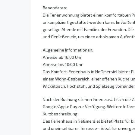
Besonderes:
Die Ferienwohnung bietet einen komfortablen Par
unkompliziert gestaltet werden kann. Im Außenbe
gesellige Abende mit Familie oder Freunden. Di
und Genießen ein, um einen erholsamen Aufenth
Allgemeine Informationen:
Anreise ab 16:00 Uhr
Abreise bis 10:00 Uhr
Das Komfort-Ferienhaus in Neßmersiel bietet Pla
einem Wohn-Essbereich, einer offenen Küche und
Wickeltisch, Hochstuhl und Spielzeug vorhanden
Nach der Buchung stehen Ihnen zusätzlich die 
Google/Apple Pay zur Verfügung. Weitere Infor
Kurzbeschreibung:
Das Ferienhaus in Neßmersiel bietet Platz für b
und uneinsehbarer Terrasse – ideal für unverg