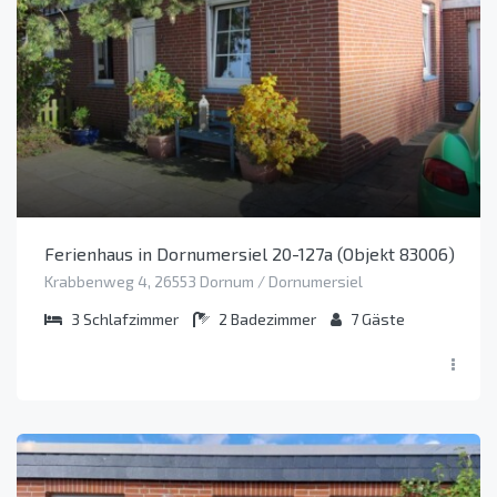
Ferienhaus in Dornumersiel 20-127a (Objekt 83006)
Krabbenweg 4, 26553 Dornum / Dornumersiel
3
Schlafzimmer
2
Badezimmer
7
Gäste