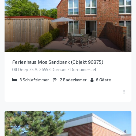
Ferienhaus Mos Sandbank (Objekt 96875)
Oll Deep 35 A, 26553 Dornum / Dornumersiel
3
Schlafzimmer
2
Badezimmer
6
Gäste