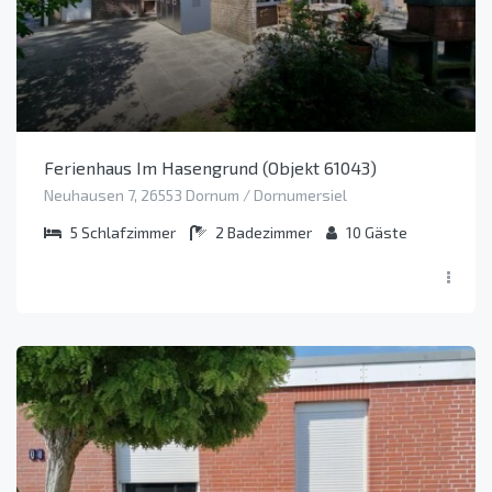
Ferienhaus Im Hasengrund (Objekt 61043)
Neuhausen 7, 26553 Dornum / Dornumersiel
5
Schlafzimmer
2
Badezimmer
10
Gäste