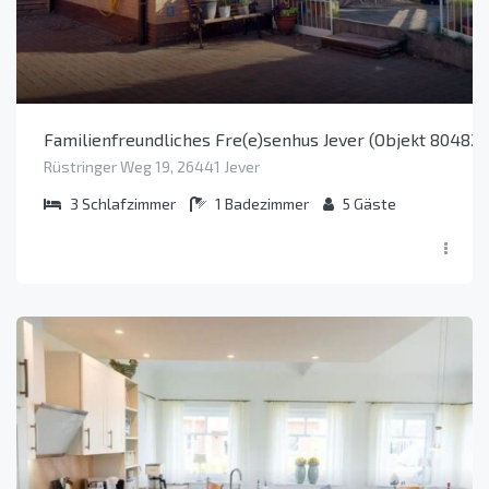
Familienfreundliches Fre(e)senhus Jever (Objekt 80482)
Rüstringer Weg 19, 26441 Jever
3
Schlafzimmer
1
Badezimmer
5
Gäste