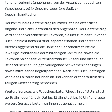
Ferienunterkunft (unabhängig von der Anzahl der gebuchten
Wäschepakete) 1x Duschvorleger (pro Bad), 2x
Geschirrhandtücher
Der kommunale Gästebeitrag (Kurtaxe) ist eine öffentliche
Abgabe und nicht Bestandteil des Angebotes. Der Gästebeitrag
wird anhand verschiedener Faktoren, die uns zum Zeitpunkt der
Buchung nicht bekannt sind, separat erhoben und berechnet.
Ausschlaggebend für die Höhe des Gästebeitrags ist die
jeweilige Preistabelle der zuständigen Kommune, sowie die
Faktoren Saisonzeit, Aufenthaltsdauer, Anzahl und Alter aller
Reiseteilnehmer und ggf. vorliegende Schwerbehinderungen
sowie mitreisende Begleitpersonen. Nach Ihrer Buchung fragen
wir diese Faktoren bei Ihnen ab und können erst daraufhin den
fälligen Gästebeitrag berechnen.
Weitere Services wie Wäschepakete, “Check-In ab 13 Uhr statt
ab 16 Uhr” oder “Check-Out bis 12 Uhr statt bis 10 Uhr” und viele
weitere Services bieten wir Ihnen optional gerne an:
– Premium-Wäschepaket ohne Aufziehservice (Bettwäsche,