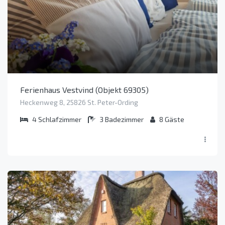
Ferienhaus Vestvind (Objekt 69305)
Heckenweg 8, 25826 St. Peter-Ording
4
Schlafzimmer
3
Badezimmer
8
Gäste