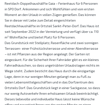
Reetdach-Doppelhaushälfte Gaia – Ferienhaus für 6 Personen
in SPO Dorf. Ankommen und sich Wohlfühlen und vom ersten
Moment an den Urlaub in vollen Zügen genießen. Das können
Sie in dieser mit Liebe zum Detail eingerichteten
Reetdachhaushälfte im Ortsteil Sankt-Peter-Dorf. Das Haus ist
seit September 2022 in der Vermietung und verfügt über ca. 110
m² Wohnfläche und bietet Platz für 6 Personen.
Das Grundstück mit Stellplatz, Rasenfläche und zwei sonnigen
Terrassen- einer Frühstücksterrasse und einer Abendterrasse
– ist mit Pflanzen aus der Region angelegt. Der Garten ist
eingezäunt. Für die Sicherheit Ihrer Fahrräder gibt es ein kleines
Fahrradhäuschen, so dass ungetrübten Urlaubstagen nichts im
Wege steht. Zudem besticht das Haus durch die einzigartige
Lage, denn in nur wenigen Minuten gelangt man zu Fuß zu
vielen Lebensmittelgeschäften und in das Dorfzentrum des
Ortsteils Dorf. Das Grundstück liegt in einer Sackgasse, so dass
nur wenig Autoverkehr Ihren erholsamen Urlaub beeinträchtigt.
Dieses liebevolle und individuelle Haus lässt keine Wünsche
offen und garantiert Ihnen von der ersten Minute an einen