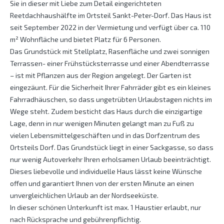
Sie in dieser mit Liebe zum Detail eingerichteten
Reetdachhaushälfte im Ortsteil Sankt-Peter-Dorf. Das Haus ist
seit September 2022 in der Vermietung und verfügt über ca. 110
m² Wohnfläche und bietet Platz für 6 Personen.
Das Grundstück mit Stellplatz, Rasenfläche und zwei sonnigen
Terrassen- einer Frühstücksterrasse und einer Abendterrasse
– ist mit Pflanzen aus der Region angelegt. Der Garten ist
eingezäunt. Für die Sicherheit Ihrer Fahrräder gibt es ein kleines
Fahrradhäuschen, so dass ungetrübten Urlaubstagen nichts im
Wege steht. Zudem besticht das Haus durch die einzigartige
Lage, denn in nur wenigen Minuten gelangt man zu Fuß zu
vielen Lebensmittelgeschäften und in das Dorfzentrum des
Ortsteils Dorf. Das Grundstück liegt in einer Sackgasse, so dass
nur wenig Autoverkehr Ihren erholsamen Urlaub beeinträchtigt.
Dieses liebevolle und individuelle Haus lässt keine Wünsche
offen und garantiert Ihnen von der ersten Minute an einen
unvergleichlichen Urlaub an der Nordseeküste.
In dieser schönen Unterkunft ist max. 1 Haustier erlaubt, nur
nach Rücksprache und gebührenpflichtig.