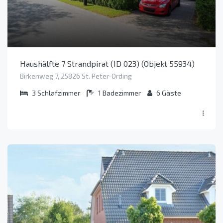
Haushälfte 7 Strandpirat (ID 023) (Objekt 55934)
Birkenweg 7, 25826 St. Peter-Ording
3
Schlafzimmer
1
Badezimmer
6
Gäste