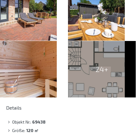
24+
Details
Objekt Nr.:
69438
Größe:
120
㎡