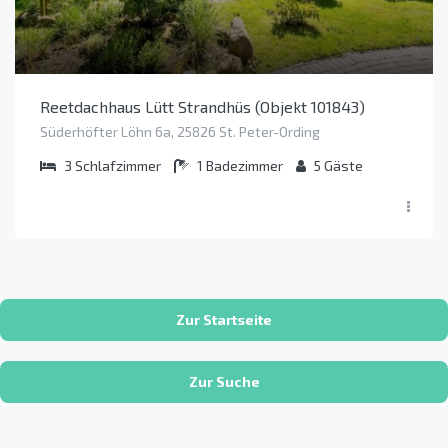
Reetdachhaus Lütt Strandhüs (Objekt 101843)
Süderhöfter Löhn 6a, 25826 St. Peter-Ording
3
Schlafzimmer
1
Badezimmer
5
Gäste
Zur Startseite
Zur Suche