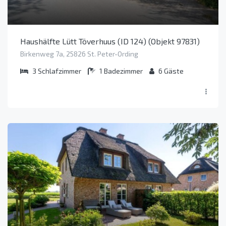
Haushälfte Lütt Töverhuus (ID 124) (Objekt 97831)
Birkenweg 7a, 25826 St. Peter-Ording
3
Schlafzimmer
1
Badezimmer
6
Gäste