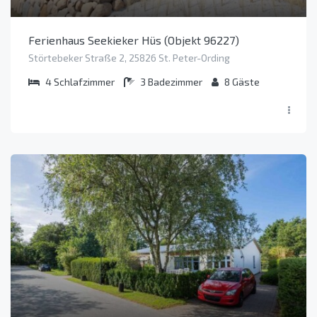
Ferienhaus Seekieker Hüs (Objekt 96227)
Störtebeker Straße 2, 25826 St. Peter-Ording
4
Schlafzimmer
3
Badezimmer
8
Gäste