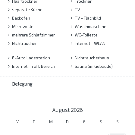
Haartrockner
Trockner
separate Küche
TV
Backofen
TV - Flachbild
Mikrowelle
Waschmaschine
mehrere Schlafzimmer
WC-Toilette
Nichtraucher
Internet - WLAN
E-Auto Ladestation
Nichtraucherhaus
Internet im öff. Bereich
Sauna (im Gebäude)
Belegung
August
2026
M
D
M
D
F
S
S