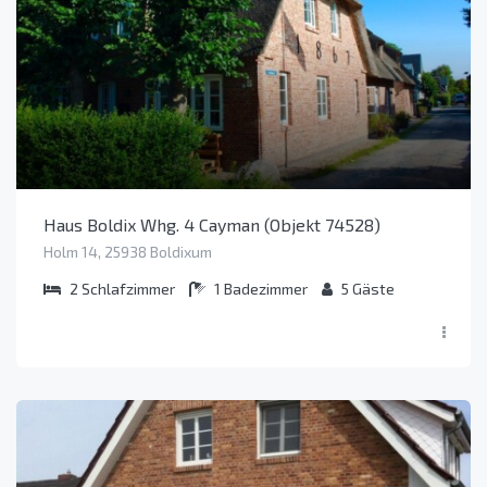
Haus Boldix Whg. 4 Cayman (Objekt 74528)
Holm 14, 25938 Boldixum
2
Schlafzimmer
1
Badezimmer
5
Gäste