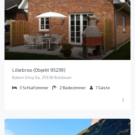
Lillebroo (Objekt 95239)
Baben Dörp 6a, 25938 Boldixum
3
Schlafzimmer
2
Badezimmer
7
Gäste