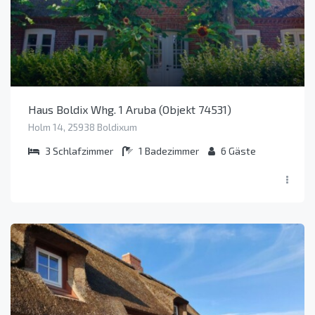
Haus Boldix Whg. 1 Aruba (Objekt 74531)
Holm 14, 25938 Boldixum
3
Schlafzimmer
1
Badezimmer
6
Gäste