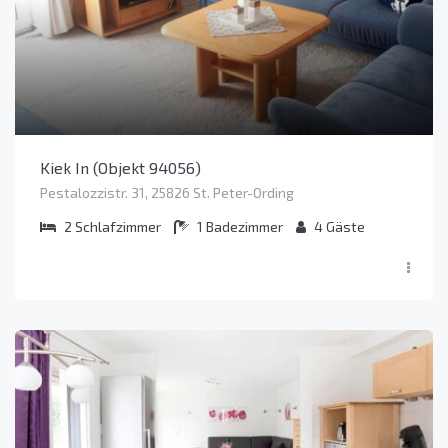
Kiek In (Objekt 94056)
Pestalozzistr. 31, 25826 St. Peter-Ording
2
Schlafzimmer
1
Badezimmer
4
Gäste