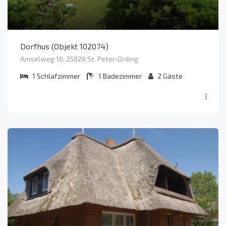
Dorfhus (Objekt 102074)
Amselweg 16, 25826 St. Peter-Ording
1
Schlafzimmer
1
Badezimmer
2
Gäste