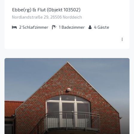
Ebbe(rg) & Flut (Objekt 103502)
Nordlandstraße 29, 26506 Norddeich
2
Schlafzimmer
1
Badezimmer
4
Gäste