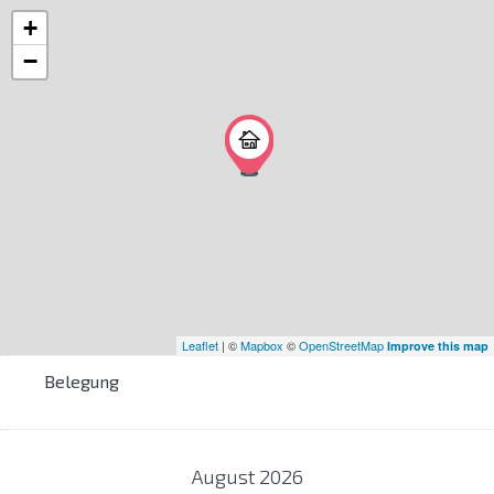
+
−
Leaflet
| ©
Mapbox
©
OpenStreetMap
Improve this map
Belegung
August
2026