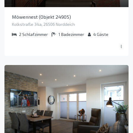
Möwennest (Objekt 24905)
Kolkstraße 34a, 26506 Norddeich
2
Schlafzimmer
1
Badezimmer
4
Gäste