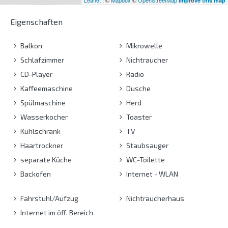
Improve this map
Eigenschaften
Balkon
Mikrowelle
Schlafzimmer
Nichtraucher
CD-Player
Radio
Kaffeemaschine
Dusche
Spülmaschine
Herd
Wasserkocher
Toaster
Kühlschrank
TV
Haartrockner
Staubsauger
separate Küche
WC-Toilette
Backofen
Internet - WLAN
Fahrstuhl/Aufzug
Nichtraucherhaus
Internet im öff. Bereich