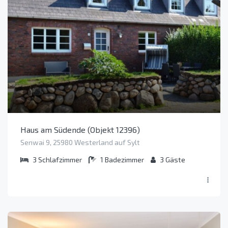
Haus am Südende (Objekt 12396)
Senwai 9, 25980 Westerland auf Sylt
3
Schlafzimmer
1
Badezimmer
3
Gäste