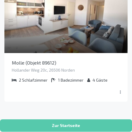
Molle (Objekt 89612)
Hollander Weg 20c, 26506 Norden
2
Schlafzimmer
1
Badezimmer
4
Gäste
Zur Startseite