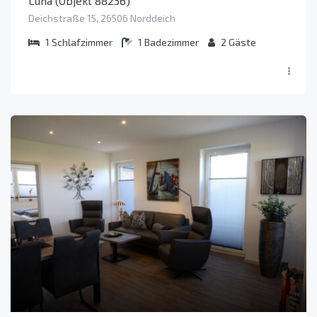
Luna (Objekt 88236)
Deichstraße 15, 26506 Norddeich
1
Schlafzimmer
1
Badezimmer
2
Gäste