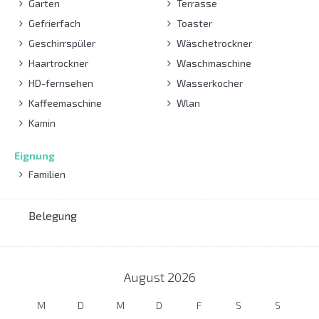
Garten
Terrasse
Gefrierfach
Toaster
Geschirrspüler
Wäschetrockner
Haartrockner
Waschmaschine
HD-fernsehen
Wasserkocher
Kaffeemaschine
Wlan
Kamin
Eignung
Familien
Belegung
August
2026
M
D
M
D
F
S
S