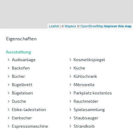
Leaflet
| ©
Mapbox
©
OpenStreetMap
Improve this map
Eigenschaften
Ausstattung
Audioanlage
Kosmetikspiegel
Backofen
Küche
Bücher
Kühlschrank
Bügelbrett
Mikrowelle
Bügeleisen
Parkplatz kostenlos
Dusche
Rauchmelder
Ebike-ladestation
Spielesammlung
Eierkocher
Staubsauger
Espressomaschine
Strandkorb