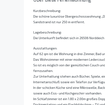
Kurzbeschreibung:
Die schöne luxuriöse Obergeschosswohnung ,,Dom
Sandstrand ist nur 250 m entfernt.
Lagebeschreibung:
Die Unterkunft befindet sich in 26506 Norddeic
Ausstattungen:
Auf 62 qm ist die Wohnung in drei Zimmer, Bad u
Das Wohnzimmer mit einer modernen Ledercouch 
So ist es möglich von der gemütlichen Couch un
fernzusehen.
Zur Unterhaltung stehen auch Bücher, Spiele, ei
Internetanschluß sowie ein Telefon zur Verfügu
In der schicken Küche sind eine Mikrowelle, Bac
sowie auch Ess- und Kochgeschirr vorhanden.
Im Schlafzimmer ist ein 1.80 x 2.00m großes Dopp
Dockingstation und ein Flachbildschirm – TV vo