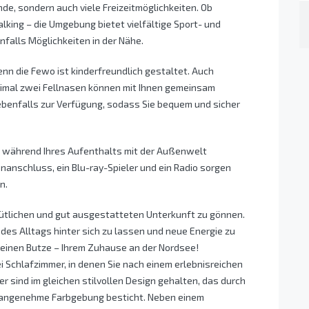
de, sondern auch viele Freizeitmöglichkeiten. Ob
king – die Umgebung bietet vielfältige Sport- und
enfalls Möglichkeiten in der Nähe.
enn die Fewo ist kinderfreundlich gestaltet. Auch
aximal zwei Fellnasen können mit Ihnen gemeinsam
 ebenfalls zur Verfügung, sodass Sie bequem und sicher
h während Ihres Aufenthalts mit der Außenwelt
enanschluss, ein Blu-ray-Spieler und ein Radio sorgen
n.
emütlichen und gut ausgestatteten Unterkunft zu gönnen.
s des Alltags hinter sich zu lassen und neue Energie zu
r Feinen Butze – Ihrem Zuhause an der Nordsee!
 Schlafzimmer, in denen Sie nach einem erlebnisreichen
 sind im gleichen stilvollen Design gehalten, das durch
 angenehme Farbgebung besticht. Neben einem