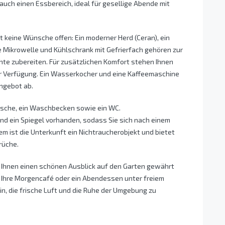
uch einen Essbereich, ideal für gesellige Abende mit
t keine Wünsche offen: Ein moderner Herd (Ceran), ein
 Mikrowelle und Kühlschrank mit Gefrierfach gehören zur
chte zubereiten. Für zusätzlichen Komfort stehen Ihnen
ur Verfügung. Ein Wasserkocher und eine Kaffeemaschine
Angebot ab.
usche, ein Waschbecken sowie ein WC.
und ein Spiegel vorhanden, sodass Sie sich nach einem
 ist die Unterkunft ein Nichtraucherobjekt und bietet
rüche.
der Ihnen einen schönen Ausblick auf den Garten gewährt
ie Ihre Morgencafé oder ein Abendessen unter freiem
n, die frische Luft und die Ruhe der Umgebung zu