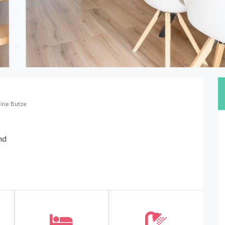
ine Butze
nd