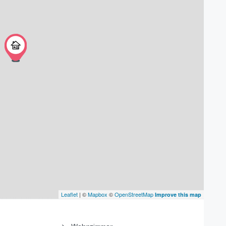
Leaflet
| ©
Mapbox
©
OpenStreetMap
Improve this map