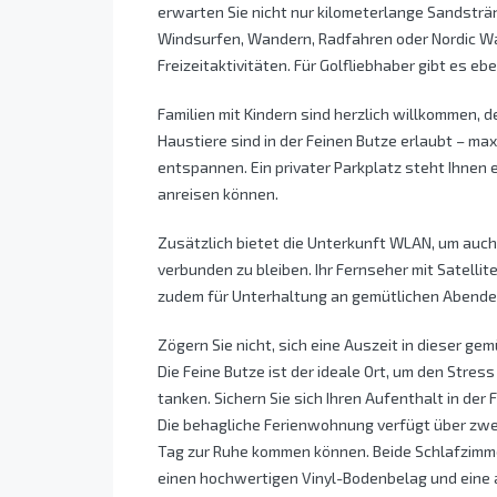
erwarten Sie nicht nur kilometerlange Sandsträn
Windsurfen, Wandern, Radfahren oder Nordic Wal
Freizeitaktivitäten. Für Golfliebhaber gibt es eb
Familien mit Kindern sind herzlich willkommen, d
Haustiere sind in der Feinen Butze erlaubt – m
entspannen. Ein privater Parkplatz steht Ihnen
anreisen können.
Zusätzlich bietet die Unterkunft WLAN, um auc
verbunden zu bleiben. Ihr Fernseher mit Satellit
zudem für Unterhaltung an gemütlichen Abende
Zögern Sie nicht, sich eine Auszeit in dieser g
Die Feine Butze ist der ideale Ort, um den Stres
tanken. Sichern Sie sich Ihren Aufenthalt in de
Die behagliche Ferienwohnung verfügt über zwei
Tag zur Ruhe kommen können. Beide Schlafzimmer
einen hochwertigen Vinyl-Bodenbelag und eine