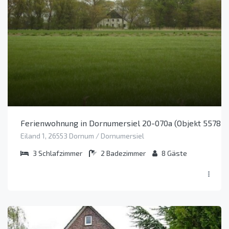
Ferienwohnung in Dornumersiel 20-070a (Objekt 55787)
Eiland 1, 26553 Dornum / Dornumersiel
3
Schlafzimmer
2
Badezimmer
8
Gäste