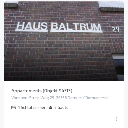
Appartements (Objekt 94313)
Vormann-Stuhr-Weg 29, 26553 Dornum / Dornumersiel
1
Schlafzimmer
3
Gäste