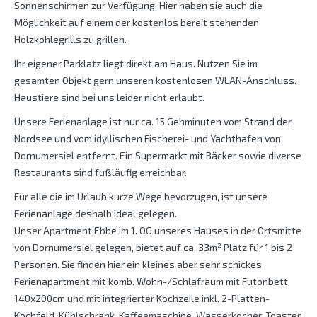
Sonnenschirmen zur Verfügung. Hier haben sie auch die
Möglichkeit auf einem der kostenlos bereit stehenden
Holzkohlegrills zu grillen.
Ihr eigener Parklatz liegt direkt am Haus. Nutzen Sie im
gesamten Objekt gern unseren kostenlosen WLAN-Anschluss.
Haustiere sind bei uns leider nicht erlaubt.
Unsere Ferienanlage ist nur ca. 15 Gehminuten vom Strand der
Nordsee und vom idyllischen Fischerei- und Yachthafen von
Dornumersiel entfernt. Ein Supermarkt mit Bäcker sowie diverse
Restaurants sind fußläufig erreichbar.
Für alle die im Urlaub kurze Wege bevorzugen, ist unsere
Ferienanlage deshalb ideal gelegen.
Unser Apartment Ebbe im 1. OG unseres Hauses in der Ortsmitte
von Dornumersiel gelegen, bietet auf ca. 33m² Platz für 1 bis 2
Personen. Sie finden hier ein kleines aber sehr schickes
Ferienapartment mit komb. Wohn-/Schlafraum mit Futonbett
140x200cm und mit integrierter Kochzeile inkl. 2-Platten-
Kochfeld, Kühlschrank, Kaffeemaschine, Wasserkocher, Toaster.