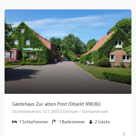
Gästehaus Zur alten Post (Objekt 99636)
Störtebekerstr. 127, 26553 Dornum / Dornumersiel
1
Schlafzimmer
1
Badezimmer
2
Gäste