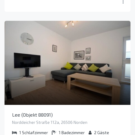
Lee (Objekt 88091)
Norddeicher Straße 112a, 26506 Norden
1
Schlafzimmer
1
Badezimmer
2
Gäste