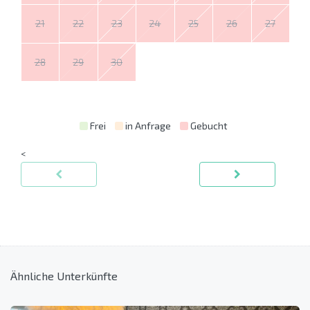
21
22
23
24
25
26
27
28
29
30
Frei
in Anfrage
Gebucht
<
Ähnliche Unterkünfte