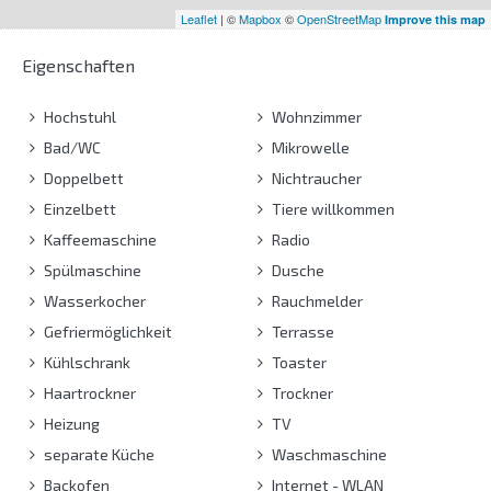
Leaflet
| ©
Mapbox
©
OpenStreetMap
Improve this map
Eigenschaften
Hochstuhl
Wohnzimmer
Bad/WC
Mikrowelle
Doppelbett
Nichtraucher
Einzelbett
Tiere willkommen
Kaffeemaschine
Radio
Spülmaschine
Dusche
Wasserkocher
Rauchmelder
Gefriermöglichkeit
Terrasse
Kühlschrank
Toaster
Haartrockner
Trockner
Heizung
TV
separate Küche
Waschmaschine
Backofen
Internet - WLAN