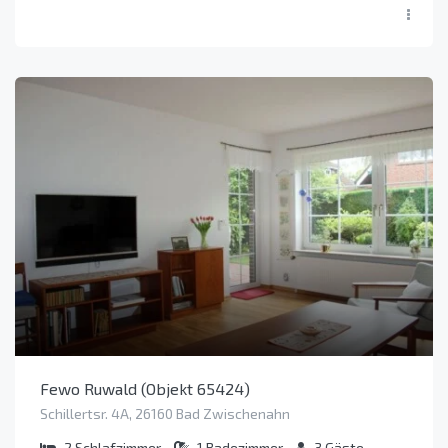
Fewo Ruwald (Objekt 65424)
Schillertsr. 4A, 26160 Bad Zwischenahn
2
Schlafzimmer
1
Badezimmer
3
Gäste