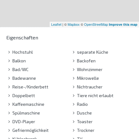
Leaflet
| ©
Mapbox
©
OpenStreetMap
Improve this map
Eigenschaften
Hochstuhl
separate Küche
Balkon
Backofen
Bad/WC
Wohnzimmer
Badewanne
Mikrowelle
Reise-/Kinderbett
Nichtraucher
Doppelbett
Tiere nicht erlaubt
Kaffeemaschine
Radio
Spülmaschine
Dusche
DVD-Player
Toaster
Gefriermöglichkeit
Trockner
Kühlschrank
TV