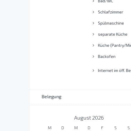
Bad/WC
Schlafzimmer
Spülmaschine
separate Küche
Küche (Pantry/Min
Backofen
Internet im öff. Be
Belegung
August
2026
M
D
M
D
F
S
S