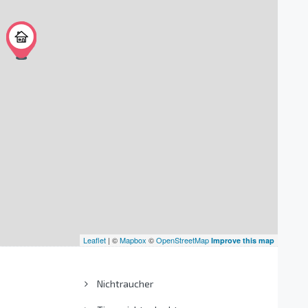
Leaflet
| ©
Mapbox
©
OpenStreetMap
Improve this map
Nichtraucher