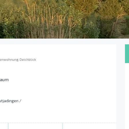
ienwohnung Deichblick
raum
utjadingen /