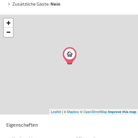
Zusätzliche Gäste:
Nein
+
−
Leaflet
| ©
Mapbox
©
OpenStreetMap
Improve this map
Eigenschaften