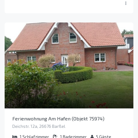
Ferienwohnung Am Hafen (Objekt 75974)
Deichstr. 12a, 26676 Barßel
1
Schlafzimmer
1
Badezimmer
5
Gäste