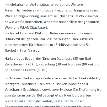
mit elektrischen Außenjalousien versehen. Weitere
Annehmlichkeiten sind Fußbodenheizung, Lüftungsanlage mit
Wärmerückgewinnung, eine große Schiebetür im Wohnzimmer
sowie weiße Innentüren. Weiterhin haben Sie in der gesamten
Wohnung WLAN (Glasfaser).
Sie bietet Ihnen viel Platz und Ruhe, um einen erholsamen
Urlaub mit der ganzen Familie zu verbringen. Dank unseres
elektronischen Türschlosses mit Schlüsselcode sind Sie
flexibel in Ihrer Anreise.
Harkebrügge liegt in der Nähe von Oldenburg (25 km), Bad
Zwischenahn (20 km), Papenburg (38 km), Nordsee (80 km) und
holländische Grenze (60 km).
Im Ortskern Harkebrügge finden Sie einen Bäcker, Edeka-Markt,
Metzgerei, Apotheke, Tankstelle, Banken (Sparkasse u.
Volksbank), Steakhouse sowie zwei Imbisse. Die Entfernung bis
zum Zentrum von Barßel beträgt etwa 6 km. Dort warten
weitere Einkaufsmöglichkeiten, Restaurants und ein
Bootshafen mit tollem Spielplatz für Kinder auf Sie. Auch