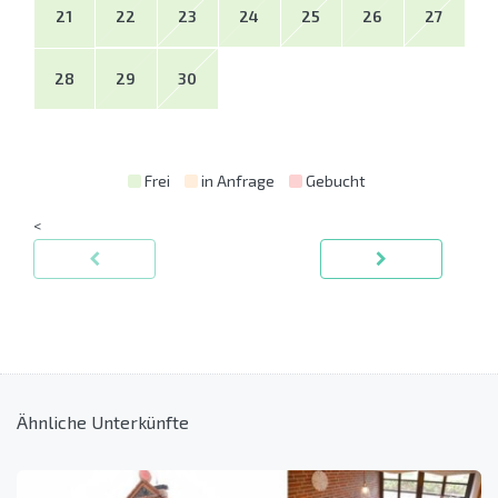
21
22
23
24
25
26
27
28
29
30
Frei
in Anfrage
Gebucht
<
Ähnliche Unterkünfte