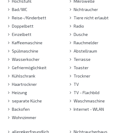
Hochstuhl
Mikrowelle
Bad/WC
Nichtraucher
Reise-/Kinderbett
Tiere nicht erlaubt
Doppelbett
Radio
Einzelbett
Dusche
Kaffeemaschine
Rauchmelder
Spülmaschine
Abstellraum
Wasserkocher
Terrasse
Gefriermöglichkeit
Toaster
Kühlschrank
Trockner
Haartrockner
TV
Heizung
TV - Flachbild
separate Küche
Waschmaschine
Backofen
Internet - WLAN
Wohnzimmer
allergikerfreundlich
Nichtraucherhaus