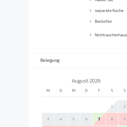
separate Küche
Backofen
Nichtraucherhau
Belegung
August
2026
M
D
M
D
F
S
S
1
2
3
4
5
6
7
8
9