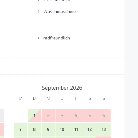
Waschmaschine
s
radfreundlich
September
2026
M
D
M
D
F
S
S
1
2
3
4
5
6
7
8
9
10
11
12
13