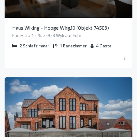
Haus Wiking - Hooge Whg.10 (Objekt 74583)
Badestraße 76, 25938 Wyk auf Föhr
2
Schlafzimmer
1
Badezimmer
4
Gäste