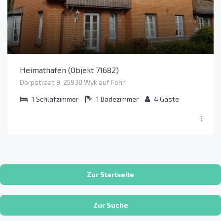
Heimathafen (Objekt 71682)
Dörpstraat 9, 25938 Wyk auf Föhr
1
Schlafzimmer
1
Badezimmer
4
Gäste
Zur Startseite
Zur Suche