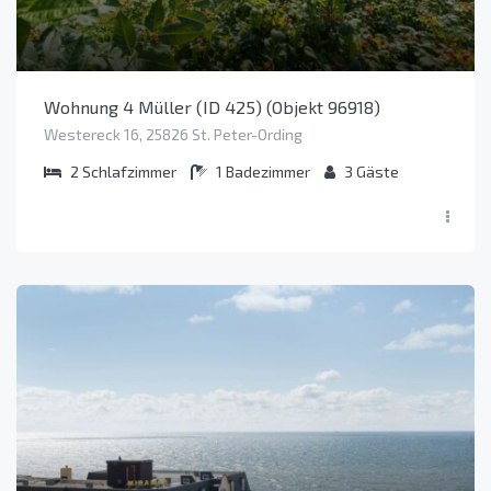
Wohnung 4 Müller (ID 425) (Objekt 96918)
Westereck 16, 25826 St. Peter-Ording
2
Schlafzimmer
1
Badezimmer
3
Gäste