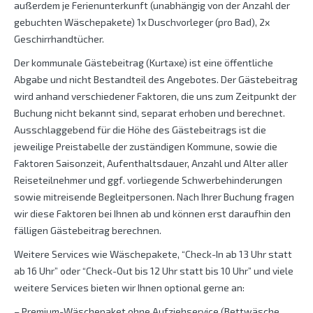
außerdem je Ferienunterkunft (unabhängig von der Anzahl der
gebuchten Wäschepakete) 1x Duschvorleger (pro Bad), 2x
Geschirrhandtücher.
Der kommunale Gästebeitrag (Kurtaxe) ist eine öffentliche
Abgabe und nicht Bestandteil des Angebotes. Der Gästebeitrag
wird anhand verschiedener Faktoren, die uns zum Zeitpunkt der
Buchung nicht bekannt sind, separat erhoben und berechnet.
Ausschlaggebend für die Höhe des Gästebeitrags ist die
jeweilige Preistabelle der zuständigen Kommune, sowie die
Faktoren Saisonzeit, Aufenthaltsdauer, Anzahl und Alter aller
Reiseteilnehmer und ggf. vorliegende Schwerbehinderungen
sowie mitreisende Begleitpersonen. Nach Ihrer Buchung fragen
wir diese Faktoren bei Ihnen ab und können erst daraufhin den
fälligen Gästebeitrag berechnen.
Weitere Services wie Wäschepakete, “Check-In ab 13 Uhr statt
ab 16 Uhr” oder “Check-Out bis 12 Uhr statt bis 10 Uhr” und viele
weitere Services bieten wir Ihnen optional gerne an:
– Premium-Wäschepaket ohne Aufziehservice (Bettwäsche,