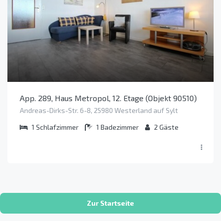
App. 289, Haus Metropol, 12. Etage (Objekt 90510)
Andreas-Dirks-Str. 6-8, 25980 Westerland auf Sylt
1
Schlafzimmer
1
Badezimmer
2
Gäste
Zur Startseite