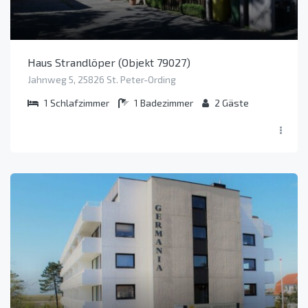
Haus Strandlöper (Objekt 79027)
Jahnweg 5, 25826 St. Peter-Ording
1
Schlafzimmer
1
Badezimmer
2
Gäste