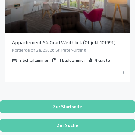
Appartement 54 Grad Weitblick (Objekt 101991)
Norderdeich 2a, 25826 St. Peter-Ording
2
Schlafzimmer
1
Badezimmer
4
Gäste
Zur Startseite
Zur Suche