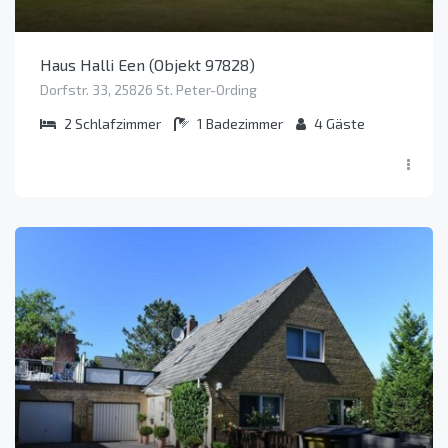
Haus Halli Een (Objekt 97828)
Dorfstr. 33, 25826 St. Peter-Ording
2
Schlafzimmer
1
Badezimmer
4
Gäste