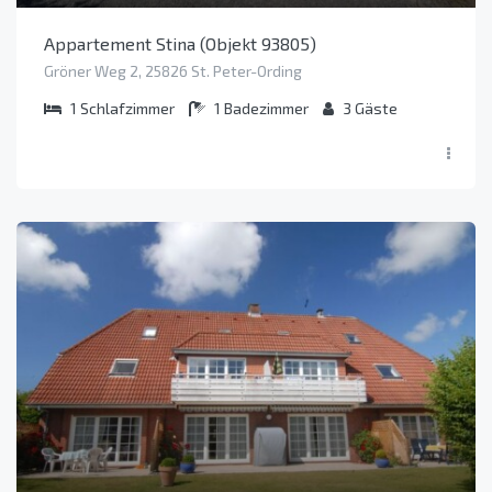
Appartement Stina (Objekt 93805)
Gröner Weg 2, 25826 St. Peter-Ording
1
Schlafzimmer
1
Badezimmer
3
Gäste