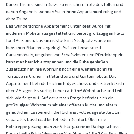
Dünen Therme sind in Kürze zu erreichen. Trotz des tollen und
nahen Angebots wohnen Sie in Ihrem Appartement ruhig und
ohne Trubel.
Das wunderschöne Appartement unter Reet wurde mit
modernen Möbeln ausgestattet und bietet großzügigen Platz
für 3 Personen. Das Grundstück mit Stellplatz wurde mit
hübschen Pflanzen angelegt. Auf der Terrasse mit
Gartenmöbeln, umgeben von Schafwiesen und Pferdekoppeln,
kann man herrlich entspannen und die Ruhe genießen.
Zusätzlich hat Ihre Wohnung noch eine weitere sonnige
Terrasse im Grünem mit Standkorb und Gartenmöbeln. Das
Appartement befindet sich im Erdgeschoss und erstreckt sich
über 2 Etagen. Es verfügt über ca. 60 m² Wohnfläche und teilt
sich wie folgt auf: Auf der ersten Etage befindet sich ein
großzügiger Wohnraum mit einer offenen Küche und einem
gemütlichen Essbereich. Die Küche ist voll ausgestattet. Ein
separates Duschbad bietet jeden Komfort. Über eine
Holztreppe gelangt man zur Schlafgalerie im Dachgeschoss.
Das stilvolle Schlafzimmer verfügt über ein 1,8 x 2,0 m Bett. Eine