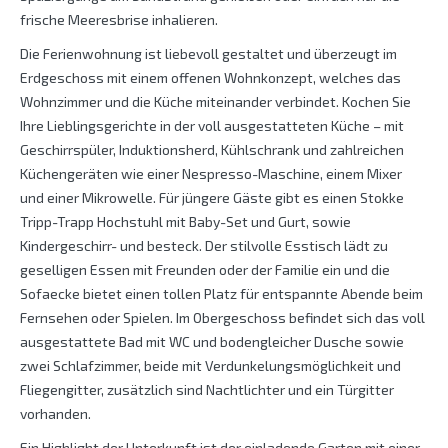
frische Meeresbrise inhalieren.
Die Ferienwohnung ist liebevoll gestaltet und überzeugt im
Erdgeschoss mit einem offenen Wohnkonzept, welches das
Wohnzimmer und die Küche miteinander verbindet. Kochen Sie
Ihre Lieblingsgerichte in der voll ausgestatteten Küche – mit
Geschirrspüler, Induktionsherd, Kühlschrank und zahlreichen
Küchengeräten wie einer Nespresso-Maschine, einem Mixer
und einer Mikrowelle. Für jüngere Gäste gibt es einen Stokke
Tripp-Trapp Hochstuhl mit Baby-Set und Gurt, sowie
Kindergeschirr- und besteck. Der stilvolle Esstisch lädt zu
geselligen Essen mit Freunden oder der Familie ein und die
Sofaecke bietet einen tollen Platz für entspannte Abende beim
Fernsehen oder Spielen. Im Obergeschoss befindet sich das voll
ausgestattete Bad mit WC und bodengleicher Dusche sowie
zwei Schlafzimmer, beide mit Verdunkelungsmöglichkeit und
Fliegengitter, zusätzlich sind Nachtlichter und ein Türgitter
vorhanden.
Ein Highlight der Unterkunft ist der einladende Garten mit einer