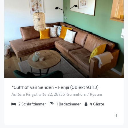
*Gulfhof van Senden - Fenja (Objekt 93113)
Außere Ringstraße 22, 26736 Krummhörn / Rysum
2
Schlafzimmer
1
Badezimmer
4
Gäste