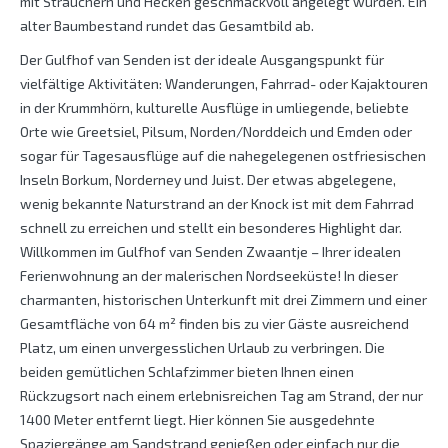
mit Sträuchern und Hecken geschmackvoll angelegt wurden. Ein
alter Baumbestand rundet das Gesamtbild ab.
Der Gulfhof van Senden ist der ideale Ausgangspunkt für
vielfältige Aktivitäten: Wanderungen, Fahrrad- oder Kajaktouren
in der Krummhörn, kulturelle Ausflüge in umliegende, beliebte
Orte wie Greetsiel, Pilsum, Norden/Norddeich und Emden oder
sogar für Tagesausflüge auf die nahegelegenen ostfriesischen
Inseln Borkum, Norderney und Juist. Der etwas abgelegene,
wenig bekannte Naturstrand an der Knock ist mit dem Fahrrad
schnell zu erreichen und stellt ein besonderes Highlight dar.
Willkommen im Gulfhof van Senden Zwaantje – Ihrer idealen
Ferienwohnung an der malerischen Nordseeküste! In dieser
charmanten, historischen Unterkunft mit drei Zimmern und einer
Gesamtfläche von 64 m² finden bis zu vier Gäste ausreichend
Platz, um einen unvergesslichen Urlaub zu verbringen. Die
beiden gemütlichen Schlafzimmer bieten Ihnen einen
Rückzugsort nach einem erlebnisreichen Tag am Strand, der nur
1400 Meter entfernt liegt. Hier können Sie ausgedehnte
Spaziergänge am Sandstrand genießen oder einfach nur die