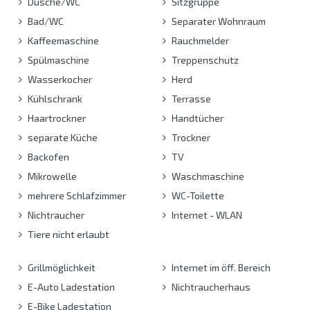
Dusche/WC
Sitzgruppe
Bad/WC
Separater Wohnraum
Kaffeemaschine
Rauchmelder
Spülmaschine
Treppenschutz
Wasserkocher
Herd
Kühlschrank
Terrasse
Haartrockner
Handtücher
separate Küche
Trockner
Backofen
TV
Mikrowelle
Waschmaschine
mehrere Schlafzimmer
WC-Toilette
Nichtraucher
Internet - WLAN
Tiere nicht erlaubt
Grillmöglichkeit
Internet im öff. Bereich
E-Auto Ladestation
Nichtraucherhaus
E-Bike Ladestation