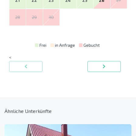
21
22
23
24
25
26
27
28
29
30
Frei
in Anfrage
Gebucht
<
Ähnliche Unterkünfte