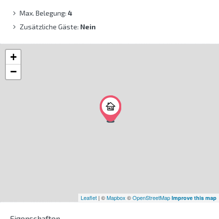
Max. Belegung:
4
Zusätzliche Gäste:
Nein
+
−
Leaflet
| ©
Mapbox
©
OpenStreetMap
Improve this map
Eigenschaften