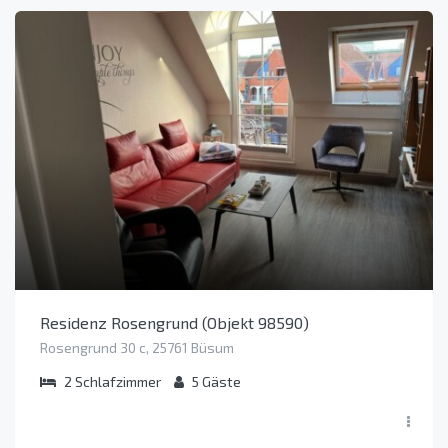
Residenz Rosengrund (Objekt 98590)
Rosengrund 30 c, 25761 Büsum
2
Schlafzimmer
5
Gäste