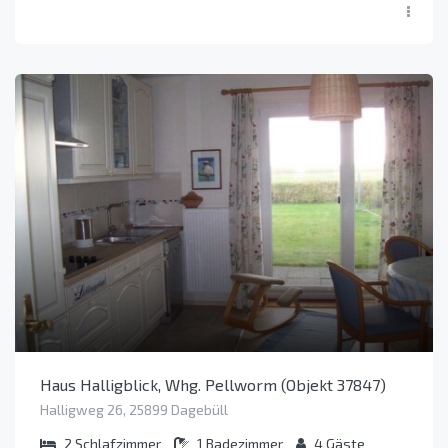
Haus Halligblick, Whg. Pellworm (Objekt 37847)
Halligweg 26, 25899 Dagebüll
2
Schlafzimmer
1
Badezimmer
4
Gäste