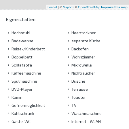
Leaflet
| ©
Mapbox
©
OpenStreetMap
Improve this map
Eigenschaften
Hochstuhl
Haartrockner
Badewanne
separate Küche
Reise-/Kinderbett
Backofen
Doppelbett
Wohnzimmer
Schlafsofa
Mikrowelle
Kaffeemaschine
Nichtraucher
Spülmaschine
Dusche
DVD-Player
Terrasse
Kamin
Toaster
Gefriermöglichkeit
TV
Kühlschrank
Waschmaschine
Gäste-WC
Internet - WLAN