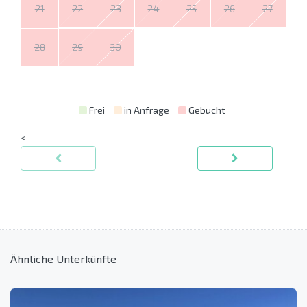
21
22
23
24
25
26
27
28
29
30
Frei
in Anfrage
Gebucht
<
Ähnliche Unterkünfte