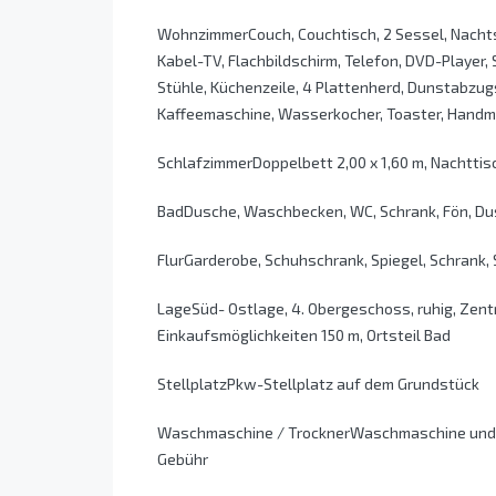
WohnzimmerCouch, Couchtisch, 2 Sessel, Nachts
Kabel-TV, Flachbildschirm, Telefon, DVD-Player
Stühle, Küchenzeile, 4 Plattenherd, Dunstabzug
Kaffeemaschine, Wasserkocher, Toaster, Handmix
SchlafzimmerDoppelbett 2,00 x 1,60 m, Nachttisc
BadDusche, Waschbecken, WC, Schrank, Fön, D
FlurGarderobe, Schuhschrank, Spiegel, Schrank
LageSüd- Ostlage, 4. Obergeschoss, ruhig, Zent
Einkaufsmöglichkeiten 150 m, Ortsteil Bad
StellplatzPkw-Stellplatz auf dem Grundstück
Waschmaschine / TrocknerWaschmaschine und T
Gebühr