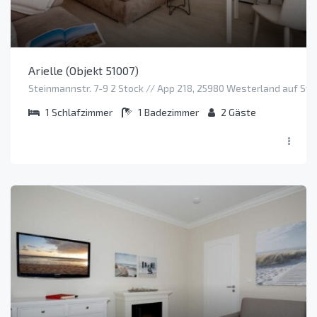
Arielle (Objekt 51007)
Steinmannstr. 7-9 2 Stock // App 218, 25980 Westerland auf Syl
1
Schlafzimmer
1
Badezimmer
2
Gäste