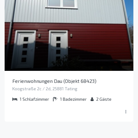
Ferienwohnungen Dau (Objekt 68423)
Koogstraße 2c / 2d, 25881 Tating
1
Schlafzimmer
1
Badezimmer
2
Gäste