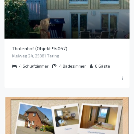
Tholenhof (Objekt 94067)
Kleiweg 24, 25881 Tating
4
Schlafzimmer
4
Badezimmer
8
Gäste