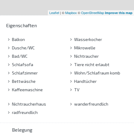
Leaflet
| ©
Mapbox
©
OpenStreetMap
Improve this map
Eigenschaften
Balkon
Wasserkocher
Dusche/WC
Mikrowelle
Bad/WC
Nichtraucher
Schlafsofa
Tiere nicht erlaubt
Schlafzimmer
Wohn/Schlafraum komb
Bettwäsche
Handtücher
Kaffeemaschine
TV
Nichtraucherhaus
wanderfreundlich
radfreundlich
Belegung