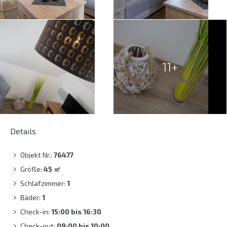
11+
Details
Objekt Nr.:
76477
Größe:
45
㎡
Schlafzimmer:
1
Bäder:
1
Check-in:
15:00 bis 16:30
Check-out:
09:00 bis 10:00