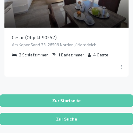
Cesar (Objekt 90352)
Am Koper Sand 33, 26506 Norden / Norddeich
2
Schlafzimmer
1
Badezimmer
4
Gäste
Zur Startseite
Zur Suche