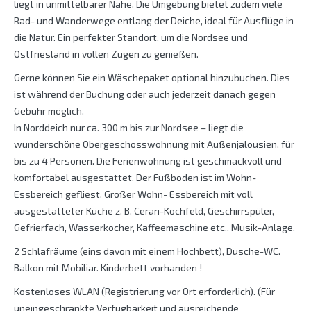
liegt in unmittelbarer Nähe. Die Umgebung bietet zudem viele
Rad- und Wanderwege entlang der Deiche, ideal für Ausflüge in
die Natur. Ein perfekter Standort, um die Nordsee und
Ostfriesland in vollen Zügen zu genießen.
Gerne können Sie ein Wäschepaket optional hinzubuchen. Dies
ist während der Buchung oder auch jederzeit danach gegen
Gebühr möglich.
In Norddeich nur ca. 300 m bis zur Nordsee – liegt die
wunderschöne Obergeschosswohnung mit Außenjalousien, für
bis zu 4 Personen. Die Ferienwohnung ist geschmackvoll und
komfortabel ausgestattet. Der Fußboden ist im Wohn-
Essbereich gefliest. Großer Wohn- Essbereich mit voll
ausgestatteter Küche z. B. Ceran-Kochfeld, Geschirrspüler,
Gefrierfach, Wasserkocher, Kaffeemaschine etc., Musik-Anlage.
2 Schlafräume (eins davon mit einem Hochbett), Dusche-WC.
Balkon mit Mobiliar. Kinderbett vorhanden !
Kostenloses WLAN (Registrierung vor Ort erforderlich). (Für
uneingeschränkte Verfügbarkeit und ausreichende