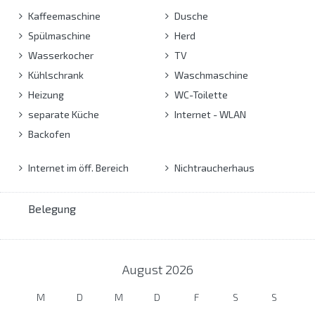
Kaffeemaschine
Dusche
Spülmaschine
Herd
Wasserkocher
TV
Kühlschrank
Waschmaschine
Heizung
WC-Toilette
separate Küche
Internet - WLAN
Backofen
Internet im öff. Bereich
Nichtraucherhaus
Belegung
August
2026
M
D
M
D
F
S
S