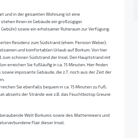
et und in der gesamten Wohnung ist eine
e stehen Ihnen im Gebäude ein großzügiger
 Gebühr) sowie ein erholsamer Ruheraum zur Verfügung.
nierten Residenz zum Südstrand (ehem. Pension Weber).
erholsamen und komfortablen Urlaub auf Borkum. Von hier
ß zum schönen Südstrand der Insel. Den Hauptstrand mit
 erreichen Sie fußläufig in ca. 15 Minuten. Hier finden
 sowie imposante Gebäude, die z.T. noch aus der Zeit der
en.
reichen Sie ebenfalls bequem in ca. 15 Minuten zu Fuß.
sel abseits der Strände wie z.B. das Feuchtbiotop Greune
atemberaubende Welt Borkums sowie des Wattenmeers und
aturverbundene Flair dieser Insel.