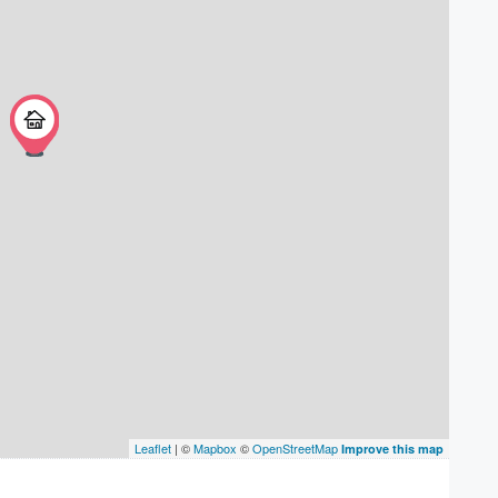
Leaflet
| ©
Mapbox
©
OpenStreetMap
Improve this map