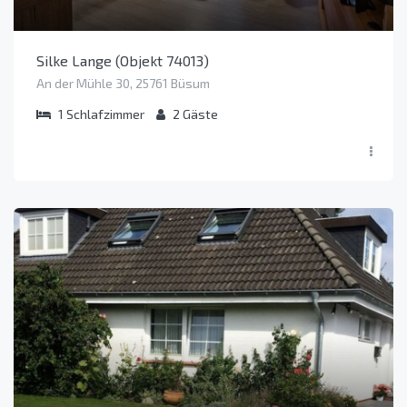
Silke Lange (Objekt 74013)
An der Mühle 30, 25761 Büsum
1
Schlafzimmer
2
Gäste