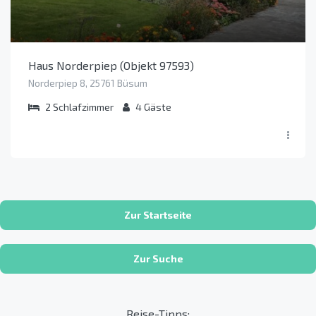
Haus Norderpiep (Objekt 97593)
Norderpiep 8, 25761 Büsum
2
Schlafzimmer
4
Gäste
Zur Startseite
Zur Suche
Reise-Tipps: