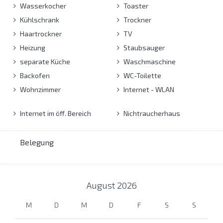
Wasserkocher
Toaster
Kühlschrank
Trockner
Haartrockner
TV
Heizung
Staubsauger
separate Küche
Waschmaschine
Backofen
WC-Toilette
Wohnzimmer
Internet - WLAN
Internet im öff. Bereich
Nichtraucherhaus
Belegung
August
2026
M
D
M
D
F
S
S