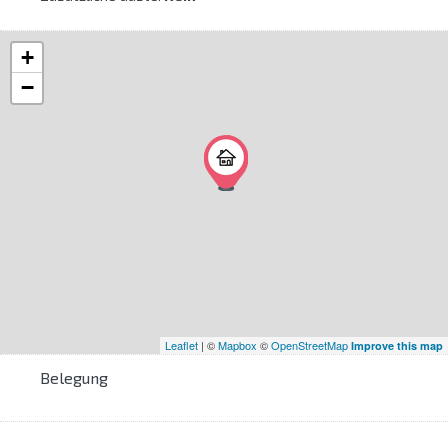
+
−
Leaflet
| ©
Mapbox
©
OpenStreetMap
Improve this map
Belegung