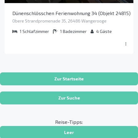
Dünenschlösschen Ferienwohnung 34 (Objekt 24815)
Obere Strandpromenade 35, 26486 Wangerooge
1
Schlafzimmer
1
Badezimmer
4
Gäste
Zur Startseite
Zur Suche
Reise-Tipps:
Leer