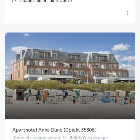
1
Badezimmer
2
Gäste
Aparthotel Anna Düne (Objekt 35306)
Obere Strandpromenade 13, 26486 Wangerooge