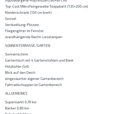
Hypoallergene-Kopfkissen (80×80 cm)
Top-Cool Mikrofeingewebe Steppbett (135×200 cm)
Kleiderschrank (150 cm breit)
Sessel
Verdunklung-Plissee
Fliegengitter im Fenster
wandhängende Nacht-Leselampen
SONNENTERRASSE/GARTEN
Sonnenschirm
Gartentisch mit 4 Gartenstühlen und Bank
Holzkohle-Grill
Blick auf den Deich
eingezäunter eigener Gartenbereich
Fahrradschuppen im Gartenbereich
ALLGEMEINES
Supermarkt 0,70 km
Bäcker 0,80 km