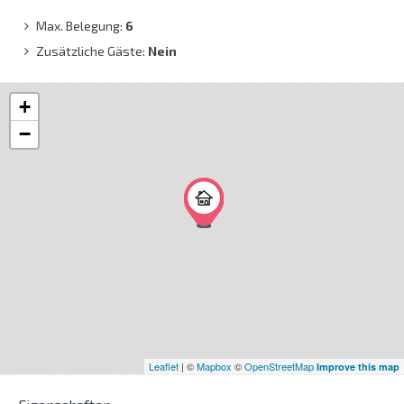
Max. Belegung:
6
Zusätzliche Gäste:
Nein
+
−
Leaflet
| ©
Mapbox
©
OpenStreetMap
Improve this map