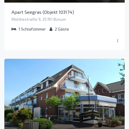
Apart Seegras (Objekt 103174)
Moltkestraße 9, 25761 Büsum
1
Schlafzimmer
2
Gäste