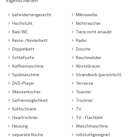
Eigenschaften
behindertengerecht
Mikrowelle
Hochstuhl
Nichtraucher
Bad/WC
Tiere nicht erlaubt
Reise-/Kinderbett
Radio
Doppelbett
Dusche
Schlafsofa
Rauchmelder
Kaffeemaschine
Abstellraum
Spülmaschine
Strandkorb (persönlich)
DVD-Player
Terrasse
Wasserkocher
Toaster
Gefriermöglichkeit
Trockner
Kühlschrank
TV
Haartrockner
TV - Flachbild
Heizung
Waschmaschine
separate Küche
rollstuhlgeeignet