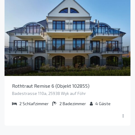
Rothtraut Remise 6 (Objekt 102855)
Badestrasse 110a, 25938 Wyk auf Föhr
2
Schlafzimmer
2
Badezimmer
4
Gäste