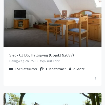
Sieck 03 DG, Halligweg (Objekt 92687)
Halligweg 2a, 25938 Wyk auf Föhr
1
Schlafzimmer
1
Badezimmer
2
Gäste