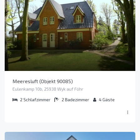
Meeresluft (Objekt 90085)
Eulenkamp 10b, 25938 Wyk auf Föhr
2
Schlafzimmer
2
Badezimmer
4
Gäste