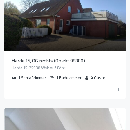
Harde 15, OG rechts (Objekt 98880)
Harde 15, 25938 Wyk auf Föhr
1
Schlafzimmer
1
Badezimmer
4
Gäste