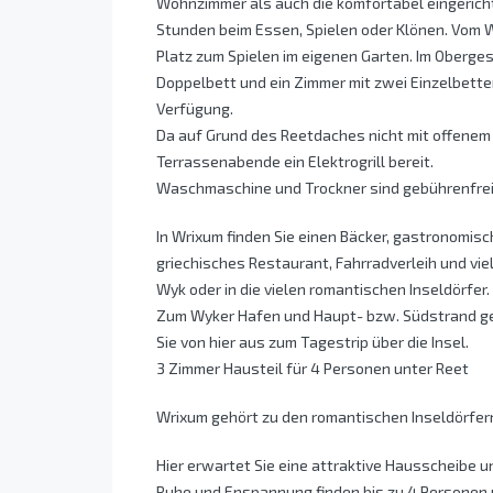
Wohnzimmer als auch die komfortabel eingeric
Stunden beim Essen, Spielen oder Klönen. Vom 
Platz zum Spielen im eigenen Garten. Im Oberges
Doppelbett und ein Zimmer mit zwei Einzelbetten.
Verfügung.
Da auf Grund des Reetdaches nicht mit offenem F
Terrassenabende ein Elektrogrill bereit.
Waschmaschine und Trockner sind gebührenfrei
In Wrixum finden Sie einen Bäcker, gastronomisc
griechisches Restaurant, Fahrradverleih und vi
Wyk oder in die vielen romantischen Inseldörfer.
Zum Wyker Hafen und Haupt- bzw. Südstrand gela
Sie von hier aus zum Tagestrip über die Insel.
3 Zimmer Hausteil für 4 Personen unter Reet
Wrixum gehört zu den romantischen Inseldörfern
Hier erwartet Sie eine attraktive Hausscheibe u
Ruhe und Enspannung finden bis zu 4 Personen 