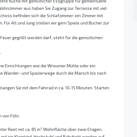
htete Küche mit gemütlicher Essgruppe für gemeinsame
Wohnzimmer aus haben Sie Zugang zur Terrasse mit viel
choss befinden sich die Schlafzimmer: ein Zimmer mit
 Für Alt und Jung stellen wir gern Spiele und Bücher zur
euer gegrillt werden darf, steht für die gemütlichen
.
he Einrichtungen wie die Wrixumer Mühle oder ein
ele Wander- und Spazierwege durch die Marsch bis nach
ngen Sie mit dem Fahrrad in ca. 10-15 Minuten. Starten
 von Föhr.
nter Reet mit ca. 85 m² Wohnfläche über zwei Etagen.
und ein Kleinkind, Hochstuhl und Babybett werden auf