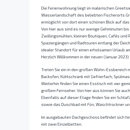
Die Ferienwohnung liegt im malerischen Greetsiel
Wasserlandschaft des beliebten Fischerorts Gre
ermöglicht von dort einen schönen Blick auf da
Von hier aus sind es nur wenige Gehminuten bis
Zwillingsmühlen, kleinen Boutiquen, Cafés und
Spaziergängen und Radtouren entlang der Deiche 
idealer Standort für einen erholsamen Urlaub a
Herzlich Willkommen in der neuen (Januar 2023
Treten Sie ein in den großen Wohn-Essbereich m
Backofen, Kühlschrank mit Gefrierfach, Spülmas
Weiterhin finden Sie einen Esstisch mit vier ge
großem Fernseher. Von hier aus können Sie auch
Ebenfalls auf dieser Etage finden Sie ein Schla
sowie das Duschbad mit Fön, Waschtrockner un
Im ausgebauten Dachgeschoss befindet sich hin
mit zwei Einzelbetten.