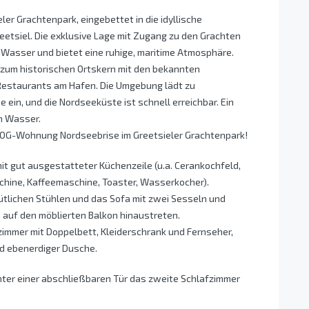
er Grachtenpark, eingebettet in die idyllische
etsiel. Die exklusive Lage mit Zugang zu den Grachten
s Wasser und bietet eine ruhige, maritime Atmosphäre.
 zum historischen Ortskern mit den bekannten
 Restaurants am Hafen. Die Umgebung lädt zu
ein, und die Nordseeküste ist schnell erreichbar. Ein
m Wasser.
) OG-Wohnung Nordseebrise im Greetsieler Grachtenpark!
it gut ausgestatteter Küchenzeile (u.a. Cerankochfeld,
chine, Kaffeemaschine, Toaster, Wasserkocher).
mütlichen Stühlen und das Sofa mit zwei Sesseln und
 auf den möblierten Balkon hinaustreten.
fzimmer mit Doppelbett, Kleiderschrank und Fernseher,
d ebenerdiger Dusche.
ter einer abschließbaren Tür das zweite Schlafzimmer