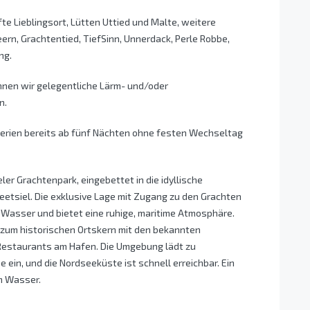
te Lieblingsort, Lütten Uttied und Malte, weitere
ern, Grachtentied, TiefSinn, Unnerdack, Perle Robbe,
ng.
nen wir gelegentliche Lärm- und/oder
n.
ferien bereits ab fünf Nächten ohne festen Wechseltag
er Grachtenpark, eingebettet in die idyllische
etsiel. Die exklusive Lage mit Zugang zu den Grachten
s Wasser und bietet eine ruhige, maritime Atmosphäre.
 zum historischen Ortskern mit den bekannten
 Restaurants am Hafen. Die Umgebung lädt zu
ein, und die Nordseeküste ist schnell erreichbar. Ein
m Wasser.