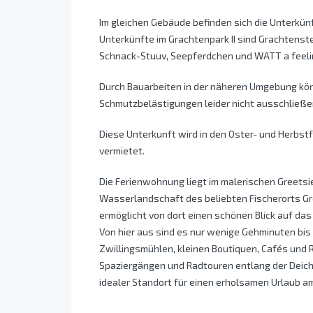
Im gleichen Gebäude befinden sich die Unterkünf
Unterkünfte im Grachtenpark II sind Grachtenste
Schnack-Stuuv, Seepferdchen und WATT a feeli
Durch Bauarbeiten in der näheren Umgebung kön
Schmutzbelästigungen leider nicht ausschließe
Diese Unterkunft wird in den Oster- und Herbst
vermietet.
Die Ferienwohnung liegt im malerischen Greetsiel
Wasserlandschaft des beliebten Fischerorts Gre
ermöglicht von dort einen schönen Blick auf da
Von hier aus sind es nur wenige Gehminuten bis
Zwillingsmühlen, kleinen Boutiquen, Cafés und
Spaziergängen und Radtouren entlang der Deiche 
idealer Standort für einen erholsamen Urlaub a