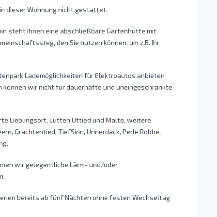
in dieser Wohnung nicht gestattet.
in steht Ihnen eine abschließbare Gartenhütte mit
meinschaftssteg, den Sie nutzen können, um z.B. Ihr
htenpark Lademöglichkeiten für Elektroautos anbieten
 können wir nicht für dauerhafte und uneingeschränkte
te Lieblingsort, Lütten Uttied und Malte, weitere
ern, Grachtentied, TiefSinn, Unnerdack, Perle Robbe,
ng.
nen wir gelegentliche Lärm- und/oder
n.
ferien bereits ab fünf Nächten ohne festen Wechseltag