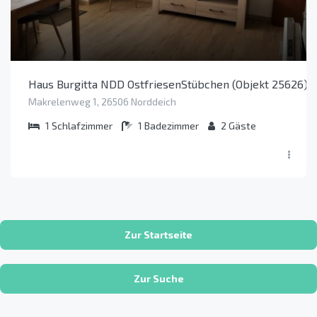
Haus Burgitta NDD OstfriesenStübchen (Objekt 25626)
Makrelenweg 1, 26506 Norddeich
1
Schlafzimmer
1
Badezimmer
2
Gäste
Zur Startseite
Zur Suche