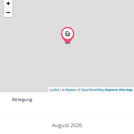
+
−
Leaflet
| ©
Mapbox
©
OpenStreetMap
Improve this map
Belegung
August
2026