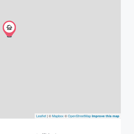
Leaflet
| ©
Mapbox
©
OpenStreetMap
Improve this map