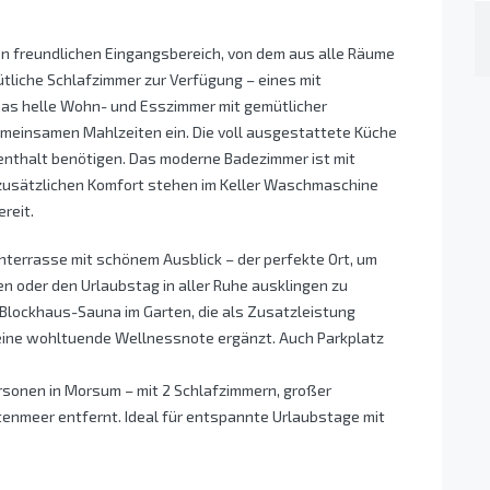
en freundlichen Eingangsbereich, von dem aus alle Räume
tliche Schlafzimmer zur Verfügung – eines mit
Das helle Wohn- und Esszimmer mit gemütlicher
meinsamen Mahlzeiten ein. Die voll ausgestattete Küche
enthalt benötigen. Das moderne Badezimmer ist mit
zusätzlichen Komfort stehen im Keller Waschmaschine
reit.
hterrasse mit schönem Ausblick – der perfekte Ort, um
n oder den Urlaubstag in aller Ruhe ausklingen zu
 Blockhaus-Sauna im Garten, die als Zusatzleistung
eine wohltuende Wellnessnote ergänzt. Auch Parkplatz
sonen in Morsum – mit 2 Schlafzimmern, großer
enmeer entfernt. Ideal für entspannte Urlaubstage mit