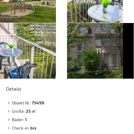
11+
Details
Objekt Nr.:
75498
Größe:
25
㎡
Bäder:
1
Check-in:
bis