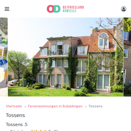
Startseite
Ferienwohnungen in Butjadingen
Tossens
Tossens
Tossens .5