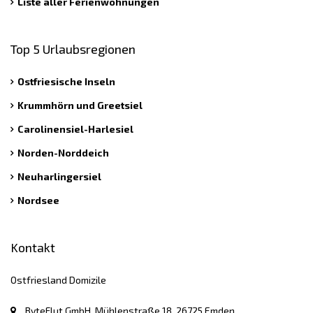
Liste aller Ferienwohnungen
Top 5 Urlaubsregionen
Ostfriesische Inseln
Krummhörn und Greetsiel
Carolinensiel-Harlesiel
Norden-Norddeich
Neuharlingersiel
Nordsee
Kontakt
Ostfriesland Domizile
ByteFlut GmbH, Mühlenstraße 18, 26725 Emden