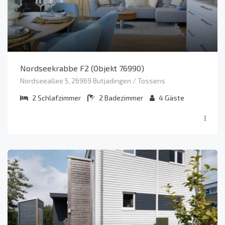
Nordseekrabbe F2 (Objekt 76990)
Nordseeallee 5, 26969 Butjadingen / Tossens
2
Schlafzimmer
2
Badezimmer
4
Gäste