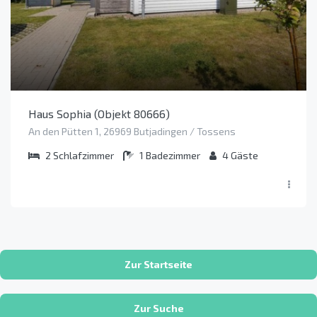
Haus Sophia (Objekt 80666)
An den Pütten 1, 26969 Butjadingen / Tossens
2
Schlafzimmer
1
Badezimmer
4
Gäste
Zur Startseite
Zur Suche