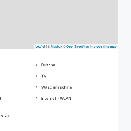
Leaflet
| ©
Mapbox
©
OpenStreetMap
Improve this map
Dusche
TV
Waschmaschine
t
Internet - WLAN
reich